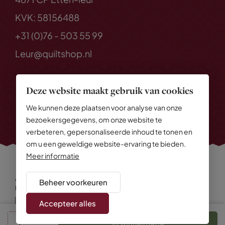
KVK: 58156488
+31 (0)76 - 503 55 99
Leur@quiltshop.nl
Deze website maakt gebruik van cookies
We kunnen deze plaatsen voor analyse van onze
bezoekersgegevens, om onze website te
verbeteren, gepersonaliseerde inhoud te tonen en
om u een geweldige website-ervaring te bieden.
Meer informatie
Alle rechten voorbehouden
© 2026 Quiltshop
Beheer voorkeuren
Privacy Policy
Algemene voorwaarden
Cookies
Disclaimer
Sitemap
Accepteer alles
In winkelmand