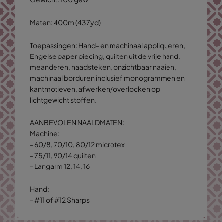
Maten: 400m (437yd)
Toepassingen: Hand- en machinaal appliqueren,
Engelse paper piecing, quilten uit de vrije hand,
meanderen, naadsteken, onzichtbaar naaien,
machinaal borduren inclusief monogrammen en
kantmotieven, afwerken/overlocken op
lichtgewicht stoffen.
AANBEVOLEN NAALDMATEN:
Machine:
- 60/8, 70/10, 80/12 microtex
- 75/11, 90/14 quilten
- Langarm 12, 14, 16
Hand:
- #11 of #12 Sharps