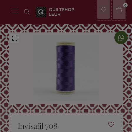
0
Invisafil 708