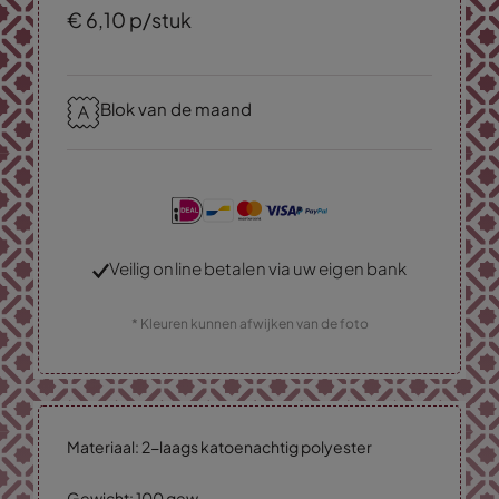
€
6,
10
p/stuk
Blok van de maand
Veilig online betalen via uw eigen bank
* Kleuren kunnen afwijken van de foto
Materiaal: 2-laags katoenachtig polyester
Gewicht: 100 gew