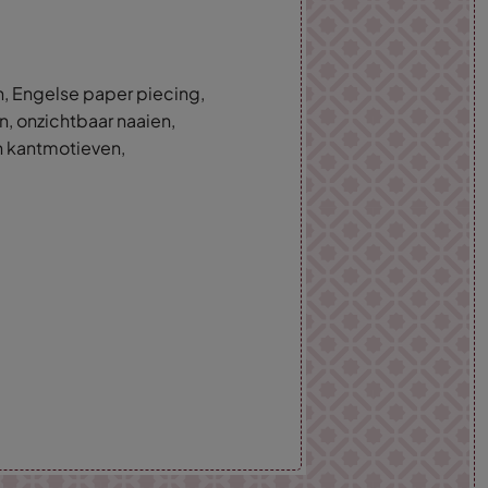
, Engelse paper piecing,
n, onzichtbaar naaien,
 kantmotieven,