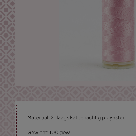
Materiaal: 2-laags katoenachtig polyester
Gewicht: 100 gew