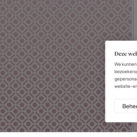
Deze web
We kunnen 
bezoekersg
gepersonal
website-er
Behee