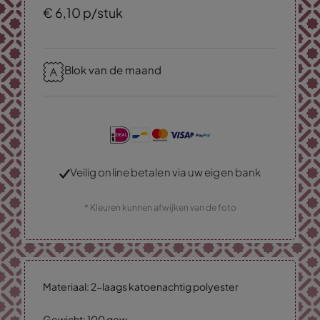
€
6,
10
p/stuk
Blok van de maand
Veilig online betalen via uw eigen bank
* Kleuren kunnen afwijken van de foto
Materiaal: 2-laags katoenachtig polyester
Gewicht: 100 gew