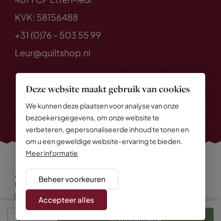
KVK: 58156488
+31 (0)76 - 503 55 99
Leur@quiltshop.nl
Deze website maakt gebruik van cookies
We kunnen deze plaatsen voor analyse van onze
bezoekersgegevens, om onze website te
verbeteren, gepersonaliseerde inhoud te tonen en
om u een geweldige website-ervaring te bieden.
Meer informatie
Alle rechten voorbehouden
© 2026 Quiltshop
Beheer voorkeuren
Privacy Policy
Algemene voorwaarden
Cookies
Disclaimer
Sitemap
Accepteer alles
In winkelmand