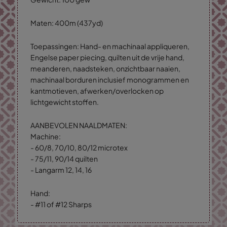
Maten: 400m (437yd)
Toepassingen: Hand- en machinaal appliqueren,
Engelse paper piecing, quilten uit de vrije hand,
meanderen, naadsteken, onzichtbaar naaien,
machinaal borduren inclusief monogrammen en
kantmotieven, afwerken/overlocken op
lichtgewicht stoffen.
AANBEVOLEN NAALDMATEN:
Machine:
- 60/8, 70/10, 80/12 microtex
- 75/11, 90/14 quilten
- Langarm 12, 14, 16
Hand:
- #11 of #12 Sharps