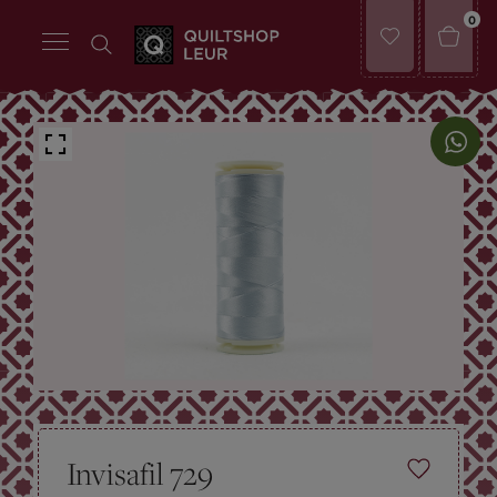
0
Invisafil 729