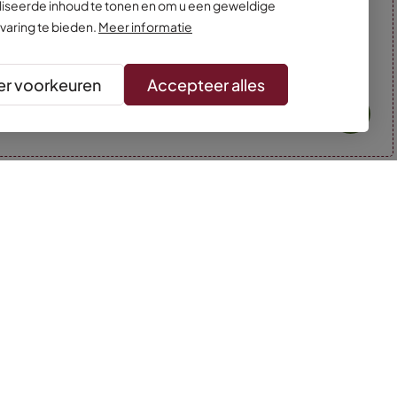
iseerde inhoud te tonen en om u een geweldige
varing te bieden.
Meer informatie
r voorkeuren
Accepteer alles
* Kleuren kunnen afwijken van de foto