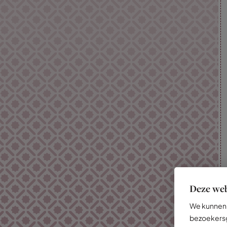
Deze web
We kunnen 
bezoekersg