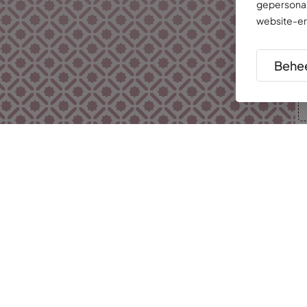
gepersonal
website-er
Behee