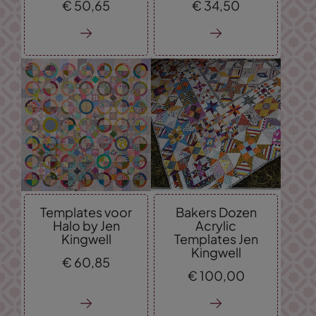
€
50,
65
€
34,
50
Templates voor
Bakers Dozen
Halo by Jen
Acrylic
Kingwell
Templates Jen
Kingwell
€
60,
85
€
100,
00