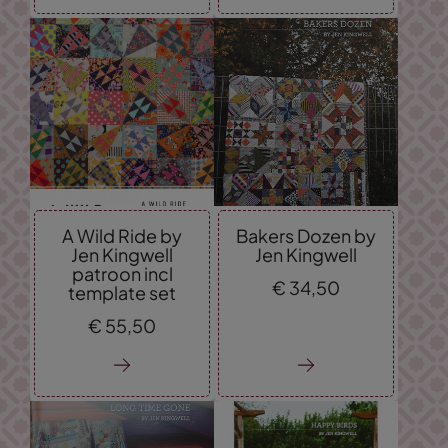
A Wild Ride by
Bakers Dozen by
Jen Kingwell
Jen Kingwell
patroon incl
€
34,
50
template set
€
55,
50