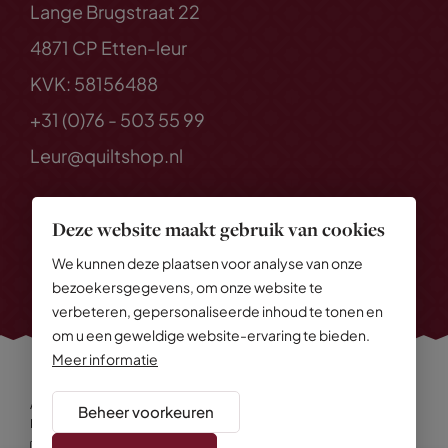
Lange Brugstraat 22
4871 CP Etten-leur
KVK: 58156488
+31 (0)76 - 503 55 99
Leur@quiltshop.nl
Deze website maakt gebruik van cookies
We kunnen deze plaatsen voor analyse van onze
bezoekersgegevens, om onze website te
verbeteren, gepersonaliseerde inhoud te tonen en
om u een geweldige website-ervaring te bieden.
Meer informatie
Alle rechten voorbehouden
© 2026 Quiltshop
Beheer voorkeuren
Privacy Policy
Algemene voorwaarden
Cookies
Disclaimer
Sitemap