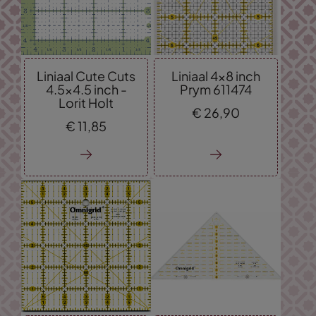
Liniaal Cute Cuts
Liniaal 4x8 inch
4.5x4.5 inch -
Prym 611474
Lorit Holt
€
26,
90
€
11,
85