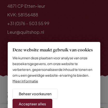
4871 CP Etten-leur
KVK: 58156488
+31 (0)76 - 503 55 99
Leur@quiltshop.nl
Deze website maakt gebruik van cookies
We kunnen deze plaatsen voor analyse van onze
bezoekersgegevens, om onze website te
verbeteren, gepersonaliseerde inhoud te tonen en
om u een geweldige website-ervaring te bieden.
Meer informatie
Alle rechten voorbehouden
© 2026 Quiltshop
Beheer voorkeuren
Privacy Policy
Algemene voorwaarden
Cookies
Disclaimer
Sitemap
Accepteer alles