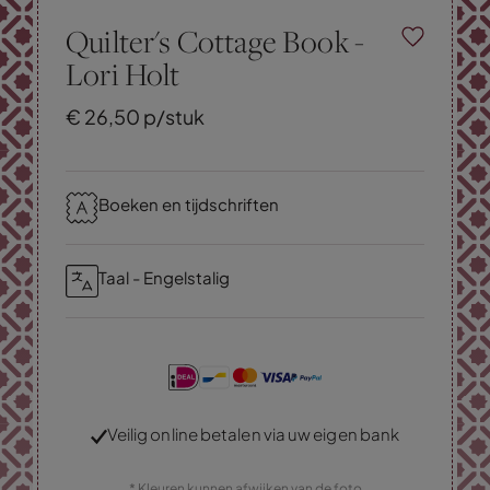
Quilter's Cottage Book -
Lori Holt
€
26,
50
p/stuk
Boeken en tijdschriften
Taal - Engelstalig
Veilig online betalen via uw eigen bank
* Kleuren kunnen afwijken van de foto