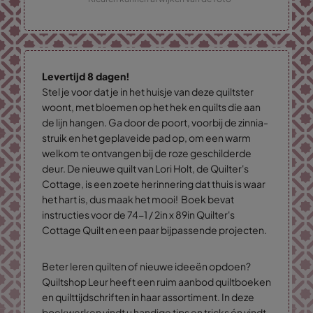
Levertijd 8 dagen!
Stel je voor dat je in het huisje van deze quiltster
woont, met bloemen op het hek en quilts die aan
de lijn hangen. Ga door de poort, voorbij de zinnia-
struik en het geplaveide pad op, om een warm
welkom te ontvangen bij de roze geschilderde
deur. De nieuwe quilt van Lori Holt, de Quilter's
Cottage, is een zoete herinnering dat thuis is waar
het hart is, dus maak het mooi! Boek bevat
instructies voor de 74-1 / 2in x 89in Quilter's
Cottage Quilt en een paar bijpassende projecten.
Beter leren quilten of nieuwe ideeën opdoen?
Quiltshop Leur heeft een ruim aanbod quiltboeken
en quilttijdschriften in haar assortiment. In deze
boekwerken vindt u handige tips en tricks én vindt