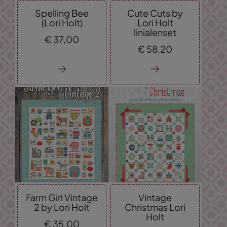
Spelling Bee
Cute Cuts by
(Lori Holt)
Lori Holt
linialenset
€
37,
00
€
58,
20
Farm Girl Vintage
Vintage
2 by Lori Holt
Christmas Lori
Holt
€
35,
00