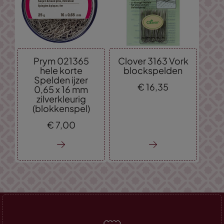
Prym 021365
Clover 3163 Vork
hele korte
blockspelden
Spelden ijzer
€
16,
35
0,65 x 16 mm
zilverkleurig
(blokkenspel)
€
7,
00