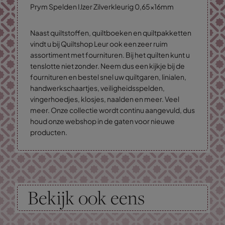
Prym Spelden IJzer Zilverkleurig 0,65x16mm
Naast quiltstoffen, quiltboeken en quiltpakketten
vindt u bij Quiltshop Leur ook een zeer ruim
assortiment met fournituren. Bij het quilten kunt u
tenslotte niet zonder. Neem dus een kijkje bij de
fournituren en bestel snel uw quiltgaren, linialen,
handwerkschaartjes, veiligheidsspelden,
vingerhoedjes, klosjes, naalden en meer. Veel
meer. Onze collectie wordt continu aangevuld, dus
houd onze webshop in de gaten voor nieuwe
producten.
Bekijk ook eens