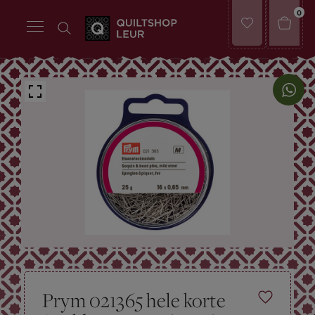
0
Prym 021365 hele korte