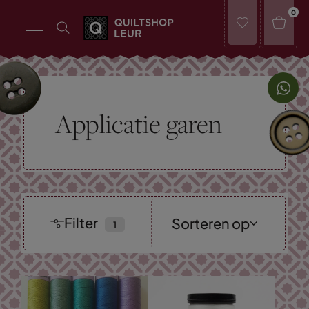
0
Applicatie garen
Filter
Sorteren op
Nieuwste
collectie
Laagste prijs