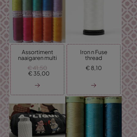
Hoogste prijs
Assortiment
Iron n Fuse
naaigaren multi
thread
€
41,
50
€
8,
10
€
35,
00