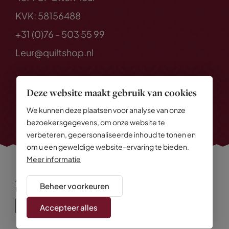
KVK: 58156488
+31 (0)76 - 503 55 99
Leur@quiltshop.nl
Deze website maakt gebruik van cookies
We kunnen deze plaatsen voor analyse van onze
bezoekersgegevens, om onze website te
verbeteren, gepersonaliseerde inhoud te tonen en
om u een geweldige website-ervaring te bieden.
Meer informatie
Alle rechten voorbehouden
© 2026 Quiltshop
Beheer voorkeuren
Privacy Policy
Algemene voorwaarden
Cookies
Disclaimer
Sitemap
Accepteer alles