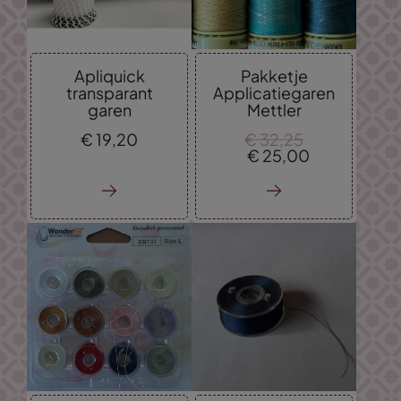
Apliquick
Pakketje
transparant
Applicatiegaren
garen
Mettler
€
19,
20
€
32,
25
€
25,
00