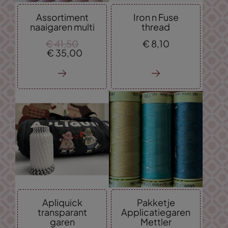
Assortiment
Iron n Fuse
naaigaren multi
thread
€
41,
50
€
8,
10
€
35,
00
Apliquick
Pakketje
transparant
Applicatiegaren
garen
Mettler