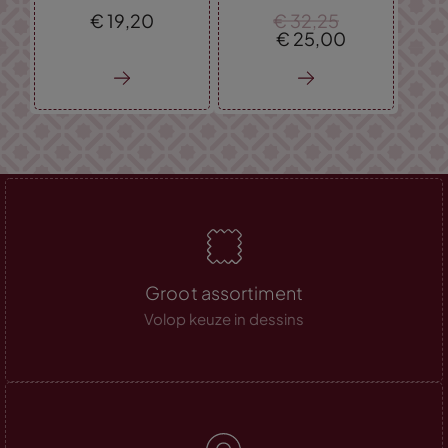
€
19,
20
€
32,
25
€
25,
00
Groot assortiment
Volop keuze in dessins