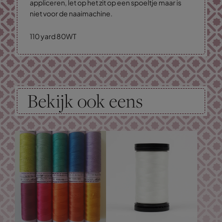
appliceren, let op het zit op een spoeltje maar is
niet voor de naaimachine.
110 yard 80WT
Bekijk ook eens