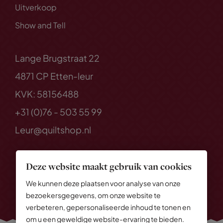
Uitverkoop
Show and Tell
Lange Brugstraat 22
4871 CP Etten-leur
KVK: 58156488
+31 (0)76 - 503 55 99
Leur@quiltshop.nl
Deze website maakt gebruik van cookies
We kunnen deze plaatsen voor analyse van onze
bezoekersgegevens, om onze website te
verbeteren, gepersonaliseerde inhoud te tonen en
om u een geweldige website-ervaring te bieden.