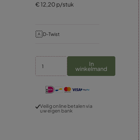
€
12,
20
p/stuk
D-Twist
In
winkelmand
Veilig online betalen via
uw eigen bank