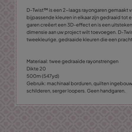
D-Twist™ is een 2-laags rayongaren gemaakt v
bijpassende kleuren in elkaar zijn gedraaid tot 
garen creëert een 3D-effect en is een uitsteke
dimensie aan uw project wilt toevoegen. D-Twi
tweekleurige, gedraaide kleuren die een prach
Materiaal: twee gedraaide rayonstrengen
Dikte 20
500m (547yd)
Gebruik: machinaal borduren, quilten ingebou
schilderen, serger loopers. Geen handgaren.