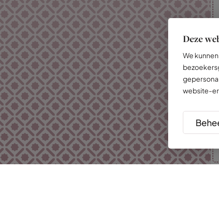
Deze web
We kunnen 
bezoekersg
gepersonal
website-er
Behee