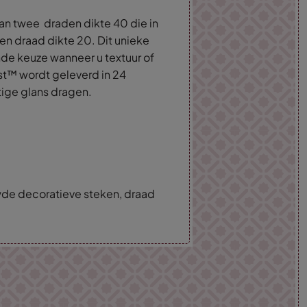
an twee draden dikte 40 die in
een draad dikte 20. Dit unieke
nde keuze wanneer u textuur of
st™ wordt geleverd in 24
tige glans dragen.
wde decoratieve steken, draad