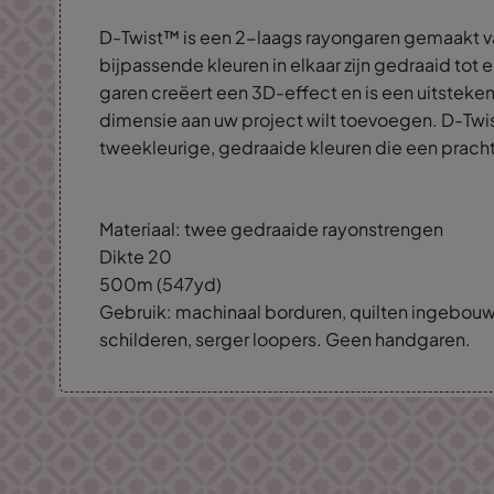
D-Twist™ is een 2-laags rayongaren gemaakt v
bijpassende kleuren in elkaar zijn gedraaid tot 
garen creëert een 3D-effect en is een uitsteke
dimensie aan uw project wilt toevoegen. D-Twi
tweekleurige, gedraaide kleuren die een prach
Materiaal: twee gedraaide rayonstrengen
Dikte 20
500m (547yd)
Gebruik: machinaal borduren, quilten ingebou
schilderen, serger loopers. Geen handgaren.