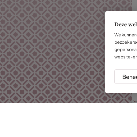
Deze web
We kunnen 
bezoekersg
gepersonal
website-er
Behee