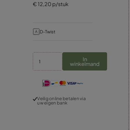
€
12,
20
p/stuk
D-Twist
In
winkelmand
Veilig online betalen via
uw eigen bank