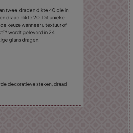
an twee draden dikte 40 die in
een draad dikte 20. Dit unieke
nde keuze wanneer u textuur of
st™ wordt geleverd in 24
tige glans dragen.
wde decoratieve steken, draad