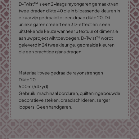
D-Twist™ is een 2-laags rayongaren gemaakt van
twee draden dikte 40 die in bijpassende kleuren in
elkaar zijn gedraaid tot een draad dikte 20. Dit
unieke garen creëert een 3D-effect en is een
uitstekende keuze wanneer u textuur of dimensie
aan uw project wilt toevoegen. D-Twist™ wordt
geleverd in 24 tweekleurige, gedraaide kleuren
die een prachtige glans dragen.
Materiaal: twee gedraaide rayonstrengen
Dikte 20
500m (547yd)
Gebruik: machinaal borduren, quilten ingebouwde
decoratieve steken, draad schilderen, serger
loopers. Geen handgaren.