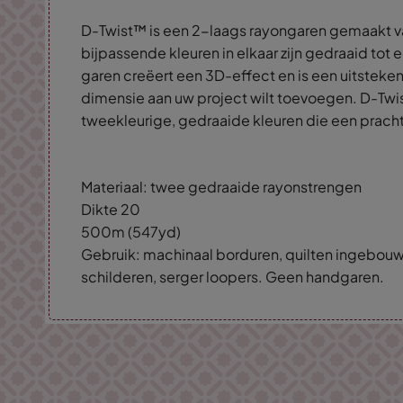
D-Twist™ is een 2-laags rayongaren gemaakt v
bijpassende kleuren in elkaar zijn gedraaid tot 
garen creëert een 3D-effect en is een uitsteke
dimensie aan uw project wilt toevoegen. D-Twi
tweekleurige, gedraaide kleuren die een prach
Materiaal: twee gedraaide rayonstrengen
Dikte 20
500m (547yd)
Gebruik: machinaal borduren, quilten ingebou
schilderen, serger loopers. Geen handgaren.