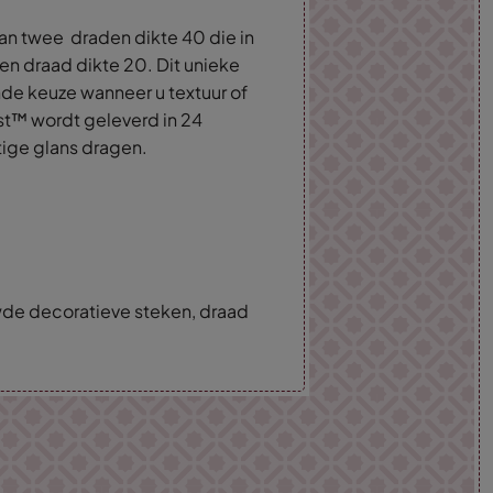
an twee draden dikte 40 die in
een draad dikte 20. Dit unieke
nde keuze wanneer u textuur of
st™ wordt geleverd in 24
tige glans dragen.
wde decoratieve steken, draad