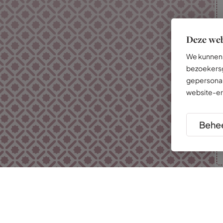
Deze web
We kunnen 
bezoekersg
gepersonal
website-er
Behee