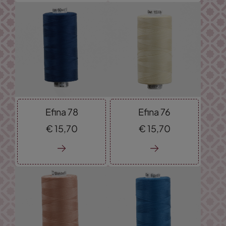
Efina 78
Efina 76
€
15,
70
€
15,
70