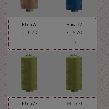
Efina 75
Efina 73
€
15,
70
€
15,
70
Efina 73
Efina 71