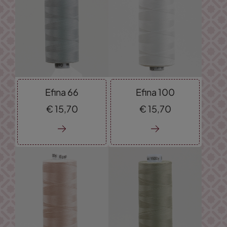
Efina 66
Efina 100
€
15,
70
€
15,
70