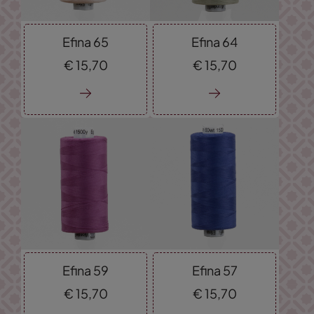
Efina 65
Efina 64
€
15,
70
€
15,
70
Efina 59
Efina 57
€
15,
70
€
15,
70