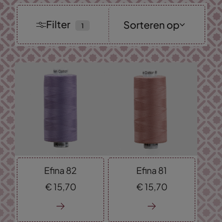
Filter
Sorteren op
Nieuwste
collectie
Laagste prijs
Hoogste prijs
Efina 82
Efina 81
€
15,
70
€
15,
70