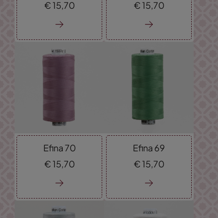
€
15,
70
€
15,
70
Efina 70
Efina 69
€
15,
70
€
15,
70