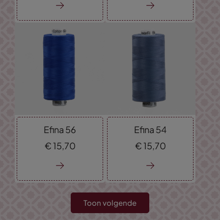
Efina 56
Efina 54
€
15,
70
€
15,
70
Toon volgende