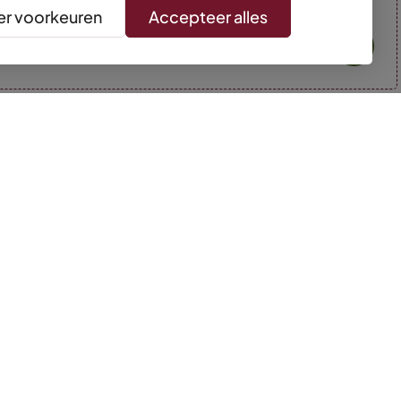
r voorkeuren
Accepteer alles
* Kleuren kunnen afwijken van de foto