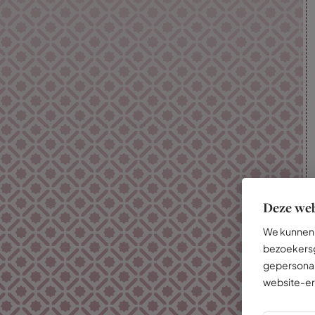
Deze web
We kunnen 
bezoekersg
gepersonal
website-er