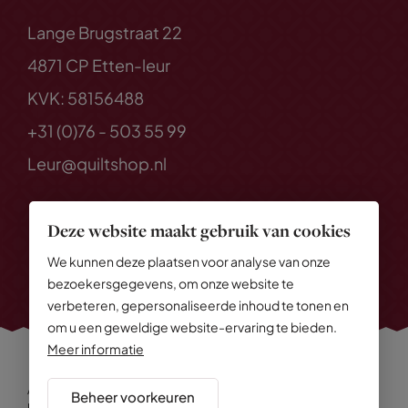
Lange Brugstraat 22
4871 CP Etten-leur
KVK: 58156488
+31 (0)76 - 503 55 99
Leur@quiltshop.nl
Deze website maakt gebruik van cookies
We kunnen deze plaatsen voor analyse van onze
bezoekersgegevens, om onze website te
verbeteren, gepersonaliseerde inhoud te tonen en
om u een geweldige website-ervaring te bieden.
Meer informatie
Alle rechten voorbehouden
© 2026 Quiltshop
Beheer voorkeuren
Privacy Policy
Algemene voorwaarden
Cookies
Disclaimer
Sitemap