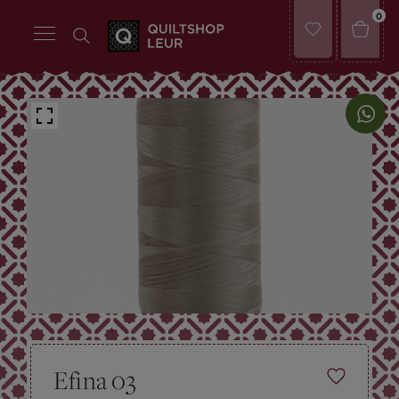
0
Efina 03