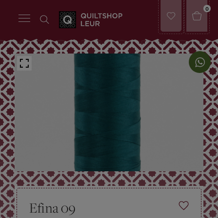
0
Efina 09