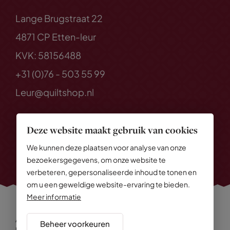
Lange Brugstraat 22
4871 CP Etten-leur
KVK: 58156488
+31 (0)76 - 503 55 99
Leur@quiltshop.nl
Deze website maakt gebruik van cookies
We kunnen deze plaatsen voor analyse van onze
bezoekersgegevens, om onze website te
verbeteren, gepersonaliseerde inhoud te tonen en
om u een geweldige website-ervaring te bieden.
Meer informatie
Alle rechten voorbehouden
© 2026 Quiltshop
Beheer voorkeuren
Privacy Policy
Algemene voorwaarden
Cookies
Disclaimer
Sitemap