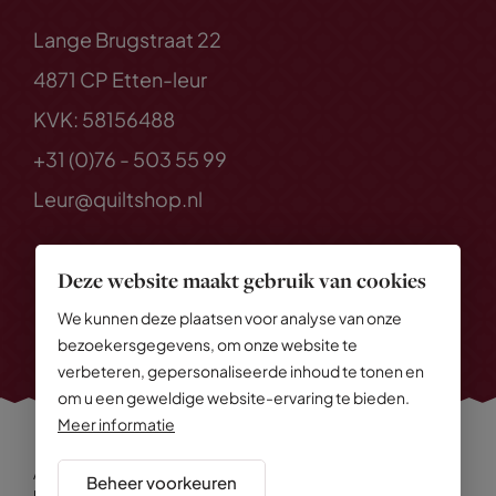
Lange Brugstraat 22
4871 CP Etten-leur
KVK: 58156488
+31 (0)76 - 503 55 99
Leur@quiltshop.nl
Deze website maakt gebruik van cookies
We kunnen deze plaatsen voor analyse van onze
bezoekersgegevens, om onze website te
verbeteren, gepersonaliseerde inhoud te tonen en
om u een geweldige website-ervaring te bieden.
Meer informatie
Alle rechten voorbehouden
© 2026 Quiltshop
Beheer voorkeuren
Privacy Policy
Algemene voorwaarden
Cookies
Disclaimer
Sitemap