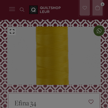
0
Efina 34