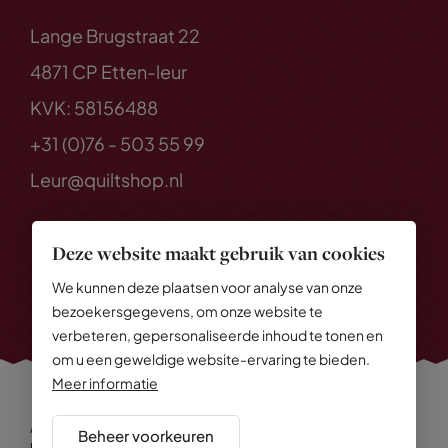
Lange Brugstraat 22
4871 CP Etten-leur
KVK: 58156488
+31 (0)76 - 503 55 99
Leur@quiltshop.nl
Deze website maakt gebruik van cookies
We kunnen deze plaatsen voor analyse van onze
bezoekersgegevens, om onze website te
verbeteren, gepersonaliseerde inhoud te tonen en
om u een geweldige website-ervaring te bieden.
Meer informatie
Alle rechten voorbehouden
© 2026 Quiltshop
Beheer voorkeuren
Privacy Policy
Algemene voorwaarden
Cookies
Disclaimer
Sitemap