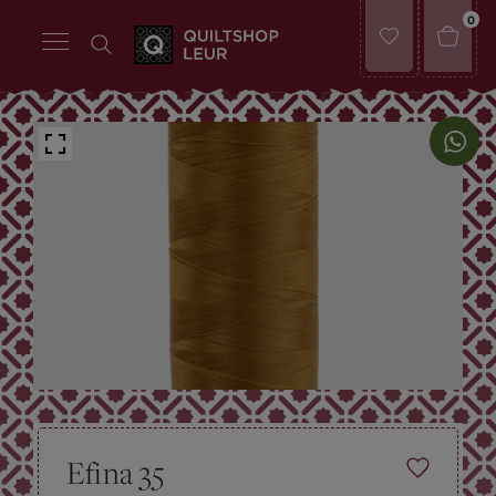
0
Efina 35