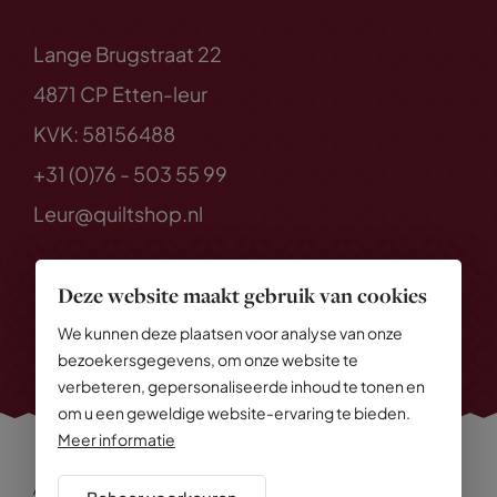
Lange Brugstraat 22
4871 CP Etten-leur
KVK: 58156488
+31 (0)76 - 503 55 99
Leur@quiltshop.nl
Deze website maakt gebruik van cookies
We kunnen deze plaatsen voor analyse van onze
bezoekersgegevens, om onze website te
verbeteren, gepersonaliseerde inhoud te tonen en
om u een geweldige website-ervaring te bieden.
Meer informatie
Alle rechten voorbehouden
© 2026 Quiltshop