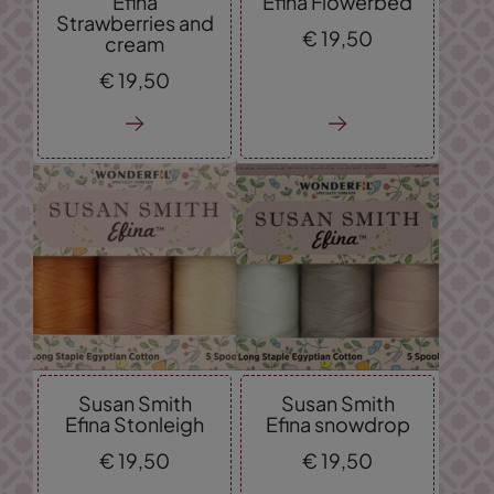
Efina
Efina Flowerbed
Strawberries and
€
19,
50
cream
€
19,
50
Susan Smith
Susan Smith
Efina Stonleigh
Efina snowdrop
€
19,
50
€
19,
50