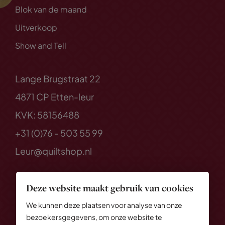
Blok van de maand
Uitverkoop
Show and Tell
Lange Brugstraat 22
4871 CP Etten-leur
KVK: 58156488
+31 (0)76 - 503 55 99
Leur@quiltshop.nl
Deze website maakt gebruik van cookies
We kunnen deze plaatsen voor analyse van onze
bezoekersgegevens, om onze website te