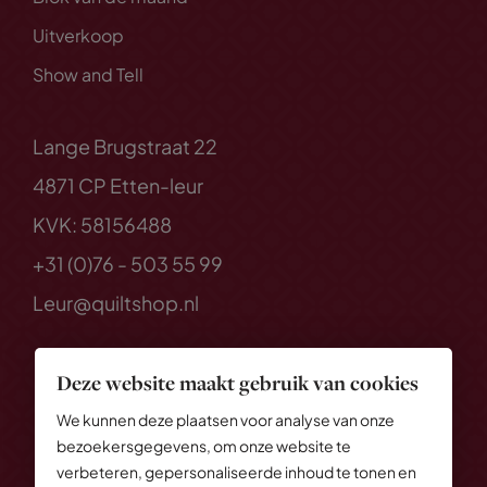
Uitverkoop
Show and Tell
Lange Brugstraat 22
4871 CP Etten-leur
KVK: 58156488
+31 (0)76 - 503 55 99
Leur@quiltshop.nl
Deze website maakt gebruik van cookies
We kunnen deze plaatsen voor analyse van onze
bezoekersgegevens, om onze website te
verbeteren, gepersonaliseerde inhoud te tonen en