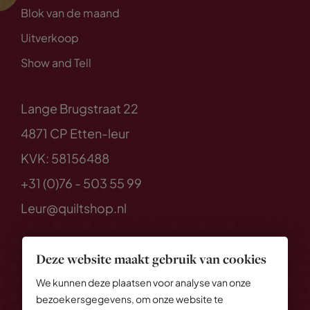
Blok van de maand
Uitverkoop
Show and Tell
Lange Brugstraat 22
4871 CP Etten-leur
KVK: 58156488
+31 (0)76 - 503 55 99
Leur@quiltshop.nl
Deze website maakt gebruik van cookies
We kunnen deze plaatsen voor analyse van onze
bezoekersgegevens, om onze website te