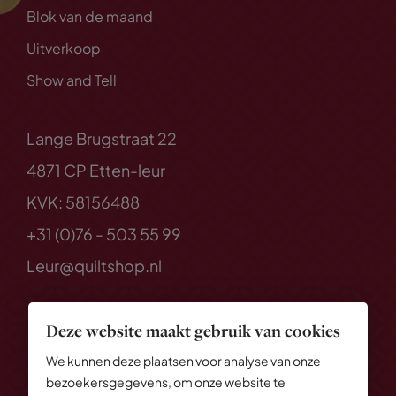
Blok van de maand
Uitverkoop
Show and Tell
Lange Brugstraat 22
4871 CP Etten-leur
KVK: 58156488
+31 (0)76 - 503 55 99
Leur@quiltshop.nl
Deze website maakt gebruik van cookies
We kunnen deze plaatsen voor analyse van onze
bezoekersgegevens, om onze website te