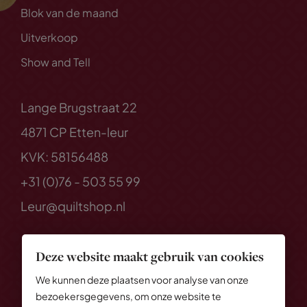
Blok van de maand
Uitverkoop
Show and Tell
Lange Brugstraat 22
4871 CP Etten-leur
KVK: 58156488
+31 (0)76 - 503 55 99
Leur@quiltshop.nl
Deze website maakt gebruik van cookies
We kunnen deze plaatsen voor analyse van onze
bezoekersgegevens, om onze website te