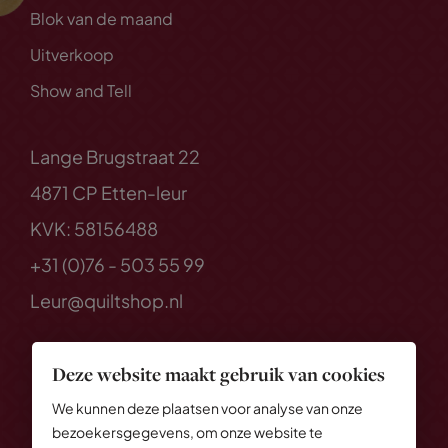
Blok van de maand
Uitverkoop
Show and Tell
Lange Brugstraat 22
4871 CP Etten-leur
KVK: 58156488
+31 (0)76 - 503 55 99
Leur@quiltshop.nl
Deze website maakt gebruik van cookies
We kunnen deze plaatsen voor analyse van onze
bezoekersgegevens, om onze website te