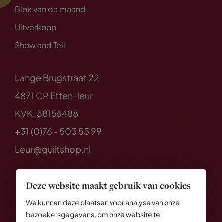
Blok van de maand
Uitverkoop
Show and Tell
Lange Brugstraat 22
4871 CP Etten-leur
KVK: 58156488
+31 (0)76 - 503 55 99
Leur@quiltshop.nl
Deze website maakt gebruik van cookies
We kunnen deze plaatsen voor analyse van onze
bezoekersgegevens, om onze website te