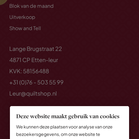
Blok van de maand
Uitverkoop
Show and Tell
Lange Brugstraat 22
4871 CP Etten-leur
KVK: 58156488
+31 (0)76 - 503 55 99
Leur@quiltshop.nl
Deze website maakt gebruik van cookies
We kunnen deze plaatsen voor analyse van onze
bezoekersgegevens, om onze website te