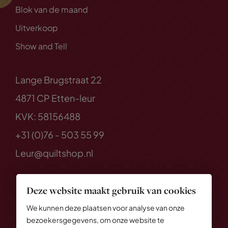
Blok van de maand
Uitverkoop
Show and Tell
Lange Brugstraat 22
4871 CP Etten-leur
KVK: 58156488
+31 (0)76 - 503 55 99
Leur@quiltshop.nl
Deze website maakt gebruik van cookies
We kunnen deze plaatsen voor analyse van onze
bezoekersgegevens, om onze website te