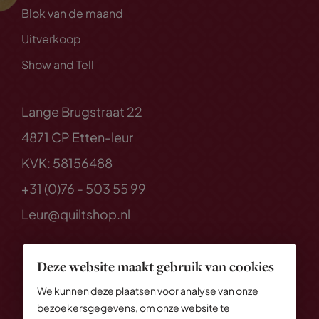
Blok van de maand
Uitverkoop
Show and Tell
Lange Brugstraat 22
4871 CP Etten-leur
KVK: 58156488
+31 (0)76 - 503 55 99
Leur@quiltshop.nl
Deze website maakt gebruik van cookies
We kunnen deze plaatsen voor analyse van onze
bezoekersgegevens, om onze website te