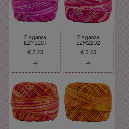
Eleganza
Eleganza
EZM2201
EZM2202
€
5,
25
€
5,
25