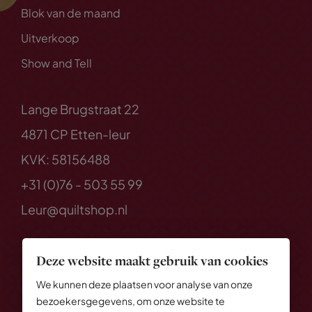
Blok van de maand
Uitverkoop
Show and Tell
Lange Brugstraat 22
4871 CP Etten-leur
KVK: 58156488
+31 (0)76 - 503 55 99
Leur@quiltshop.nl
Deze website maakt gebruik van cookies
We kunnen deze plaatsen voor analyse van onze
bezoekersgegevens, om onze website te