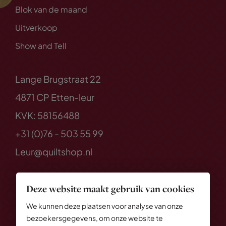
Blok van de maand
Uitverkoop
Show and Tell
Lange Brugstraat 22
4871 CP Etten-leur
KVK: 58156488
+31 (0)76 - 503 55 99
Leur@quiltshop.nl
Deze website maakt gebruik van cookies
We kunnen deze plaatsen voor analyse van onze
bezoekersgegevens, om onze website te