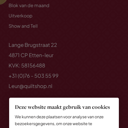
Blok van de maand
Uitverkoop
Show and Tell
Lange Brugstraat 22
4871 CP Etten-leur
KVK: 58156488
+31 (0)76 - 503 55 99
Leur@quiltshop.nl
Deze website maakt gebruik van cookies
We kunnen deze plaatsen voor analyse van onze
bezoekersgegevens, om onze website te