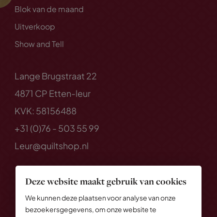
Blok van de maand
Uitverkoop
Show and Tell
Lange Brugstraat 22
4871 CP Etten-leur
KVK: 58156488
+31 (0)76 - 503 55 99
Leur@quiltshop.nl
Deze website maakt gebruik van cookies
We kunnen deze plaatsen voor analyse van onze
bezoekersgegevens, om onze website te