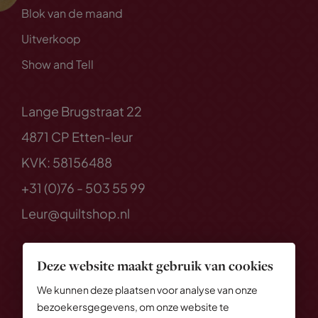
Blok van de maand
Uitverkoop
Show and Tell
Lange Brugstraat 22
4871 CP Etten-leur
KVK: 58156488
+31 (0)76 - 503 55 99
Leur@quiltshop.nl
Deze website maakt gebruik van cookies
We kunnen deze plaatsen voor analyse van onze
bezoekersgegevens, om onze website te