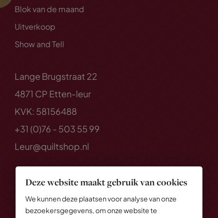
Blok van de maand
Uitverkoop
Show and Tell
Lange Brugstraat 22
4871 CP Etten-leur
KVK: 58156488
+31 (0)76 - 503 55 99
Leur@quiltshop.nl
Deze website maakt gebruik van cookies
We kunnen deze plaatsen voor analyse van onze
bezoekersgegevens, om onze website te