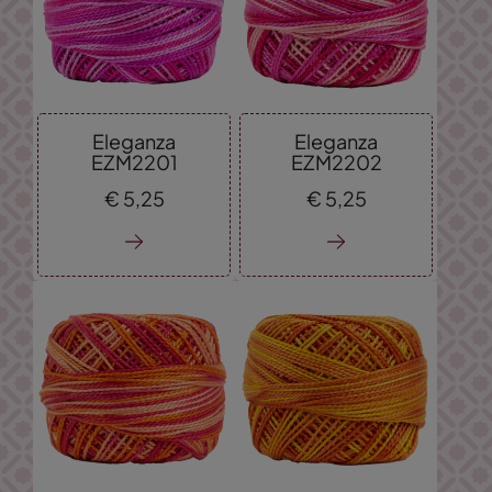
Eleganza
Eleganza
EZM2201
EZM2202
€
5,
25
€
5,
25