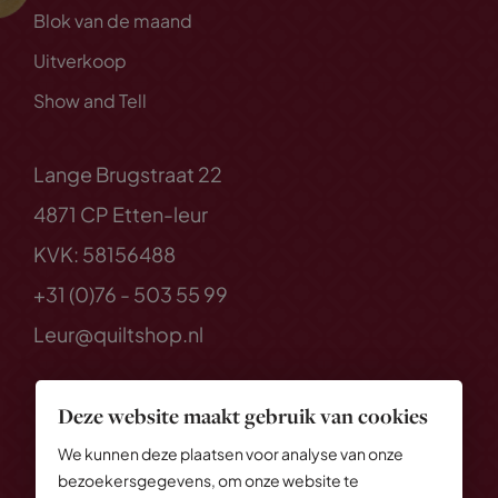
Blok van de maand
Uitverkoop
Show and Tell
Lange Brugstraat 22
4871 CP Etten-leur
KVK: 58156488
+31 (0)76 - 503 55 99
Leur@quiltshop.nl
Deze website maakt gebruik van cookies
We kunnen deze plaatsen voor analyse van onze
bezoekersgegevens, om onze website te