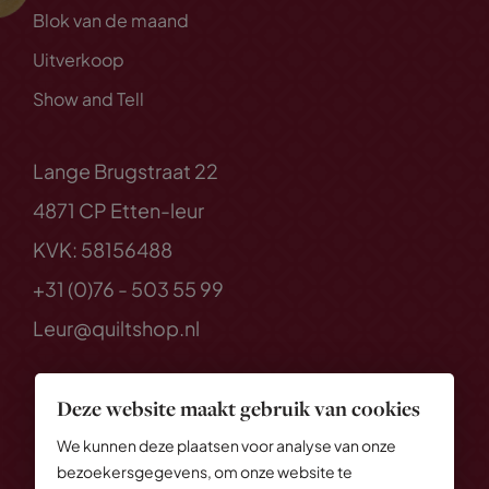
Blok van de maand
Uitverkoop
Show and Tell
Lange Brugstraat 22
4871 CP Etten-leur
KVK: 58156488
+31 (0)76 - 503 55 99
Leur@quiltshop.nl
Deze website maakt gebruik van cookies
We kunnen deze plaatsen voor analyse van onze
bezoekersgegevens, om onze website te