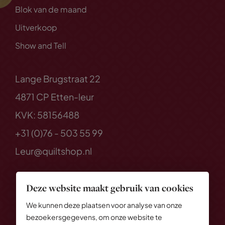
Blok van de maand
Uitverkoop
Show and Tell
Lange Brugstraat 22
4871 CP Etten-leur
KVK: 58156488
+31 (0)76 - 503 55 99
Leur@quiltshop.nl
Deze website maakt gebruik van cookies
We kunnen deze plaatsen voor analyse van onze
bezoekersgegevens, om onze website te