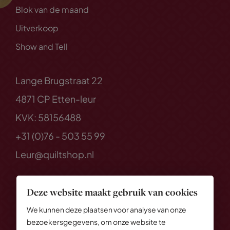
Blok van de maand
Uitverkoop
Show and Tell
Lange Brugstraat 22
4871 CP Etten-leur
KVK: 58156488
+31 (0)76 - 503 55 99
Leur@quiltshop.nl
Deze website maakt gebruik van cookies
We kunnen deze plaatsen voor analyse van onze
bezoekersgegevens, om onze website te