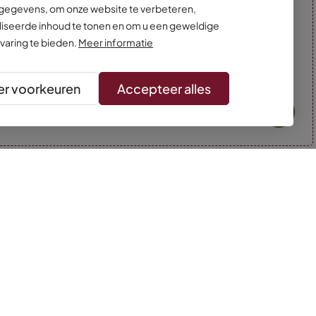
egevens, om onze website te verbeteren,
iseerde inhoud te tonen en om u een geweldige
varing te bieden.
Meer informatie
r voorkeuren
Accepteer alles
* Kleuren kunnen afwijken van de foto