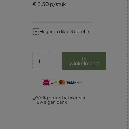
€
3,
50
p/stuk
Eleganza dikte 8 bolletje
In
winkelmand
Veilig online betalen via
uw eigen bank