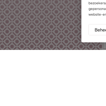
bezoekersg
gepersonal
website-er
Behee