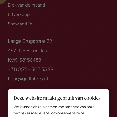
Blok van de maand
Uitverkoop
Show and Tell
Lange Brugstraat 22
4871 CP Etten-leur
KVK: 58156488
+31 (0)76 - 503 55 99
Leur@quiltshop.nl
Deze website maakt gebruik van cookies
We kunnen deze plaatsen voor analyse van onze
bezoekersgegevens, om onze website te