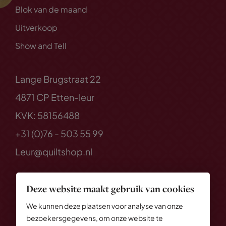
Blok van de maand
Uitverkoop
Show and Tell
Lange Brugstraat 22
4871 CP Etten-leur
KVK: 58156488
+31 (0)76 - 503 55 99
Leur@quiltshop.nl
Deze website maakt gebruik van cookies
We kunnen deze plaatsen voor analyse van onze
bezoekersgegevens, om onze website te