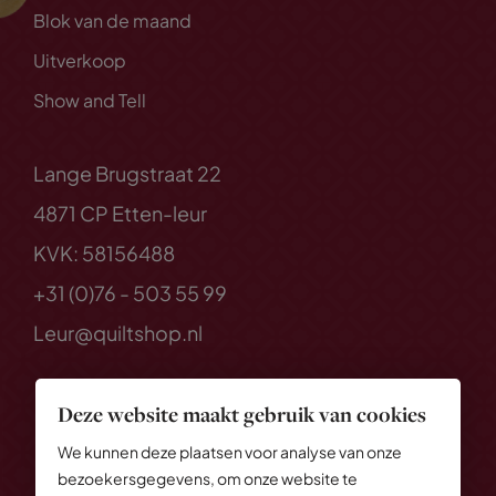
Blok van de maand
Uitverkoop
Show and Tell
Lange Brugstraat 22
4871 CP Etten-leur
KVK: 58156488
+31 (0)76 - 503 55 99
Leur@quiltshop.nl
Deze website maakt gebruik van cookies
We kunnen deze plaatsen voor analyse van onze
bezoekersgegevens, om onze website te