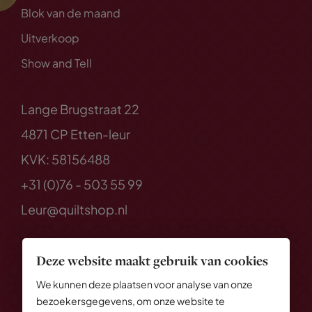
Blok van de maand
Uitverkoop
Show and Tell
Lange Brugstraat 22
4871 CP Etten-leur
KVK: 58156488
+31 (0)76 - 503 55 99
Leur@quiltshop.nl
Deze website maakt gebruik van cookies
We kunnen deze plaatsen voor analyse van onze
bezoekersgegevens, om onze website te