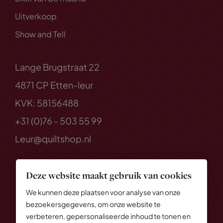
Uitverkoop
Show and Tell
Lange Brugstraat 22
4871 CP Etten-leur
KVK: 58156488
+31 (0)76 - 503 55 99
Leur@quiltshop.nl
Deze website maakt gebruik van cookies
We kunnen deze plaatsen voor analyse van onze
bezoekersgegevens, om onze website te
verbeteren, gepersonaliseerde inhoud te tonen en