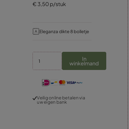
€
3,
50
p/stuk
Eleganza dikte 8 bolletje
In
winkelmand
Veilig online betalen via
uw eigen bank