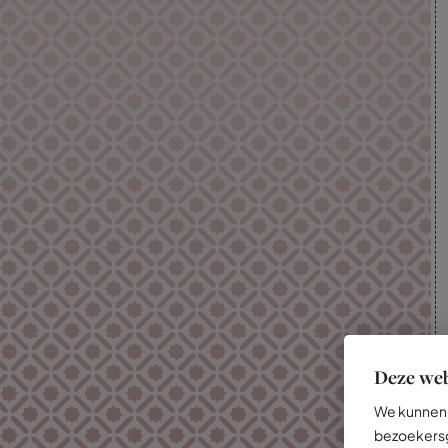
Deze web
We kunnen 
bezoekersg