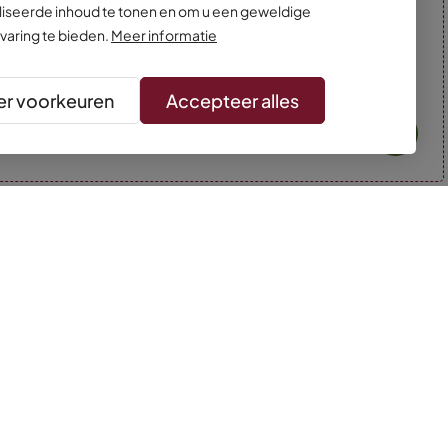
iseerde inhoud te tonen en om u een geweldige
varing te bieden.
Meer informatie
r voorkeuren
Accepteer alles
* Kleuren kunnen afwijken van de foto