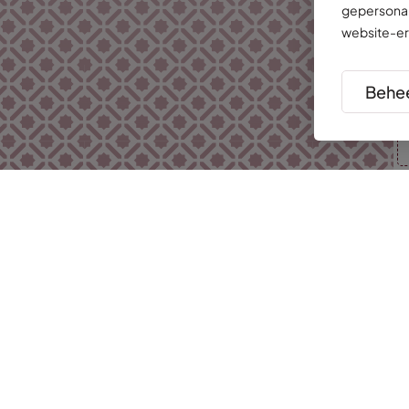
gepersonal
website-er
Behee