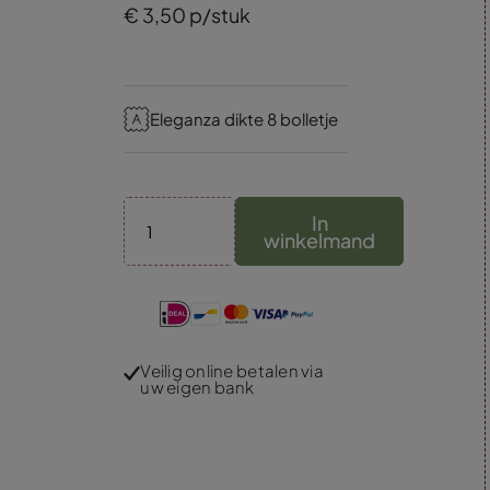
€
3,
50
p/stuk
Eleganza dikte 8 bolletje
In
winkelmand
Veilig online betalen via
uw eigen bank