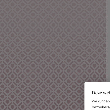
Deze web
We kunnen 
bezoekersg