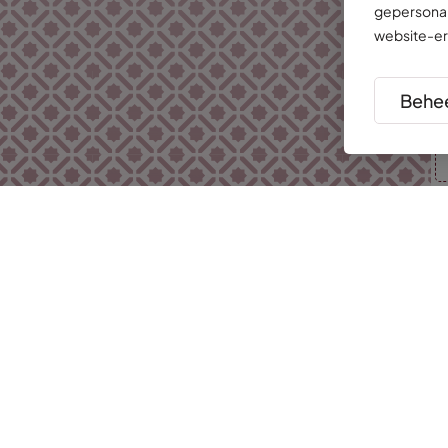
gepersonal
website-er
Behee