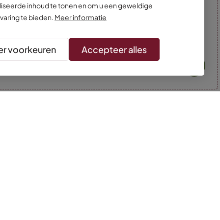
iseerde inhoud te tonen en om u een geweldige
varing te bieden.
Meer informatie
r voorkeuren
Accepteer alles
* Kleuren kunnen afwijken van de foto