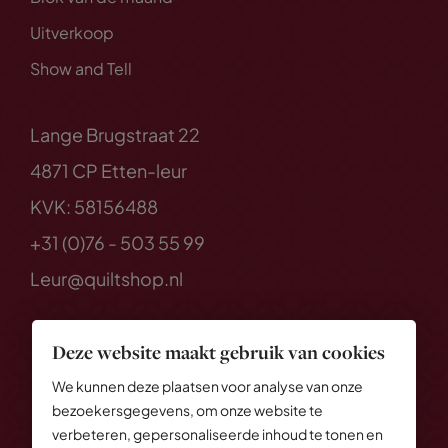
Uitverkoop
Show and Tell
Lange Brugstraat 22
4871 CP Etten-leur
KVK: 58156488
+31 (0)76 - 503 55 99
Leur@quiltshop.nl
Deze website maakt gebruik van cookies
We kunnen deze plaatsen voor analyse van onze
bezoekersgegevens, om onze website te
verbeteren, gepersonaliseerde inhoud te tonen en